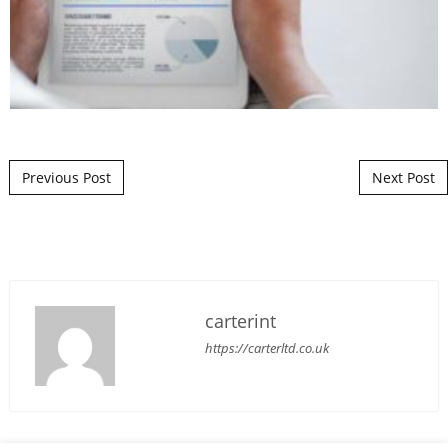
Post navigation
Previous Post
Next Post
carterint
https://carterltd.co.uk