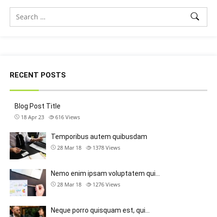
RECENT POSTS
Blog Post Title
18 Apr 23
616
Views
Temporibus autem quibusdam
28 Mar 18
1378
Views
Nemo enim ipsam voluptatem qui…
28 Mar 18
1276
Views
Neque porro quisquam est, qui…