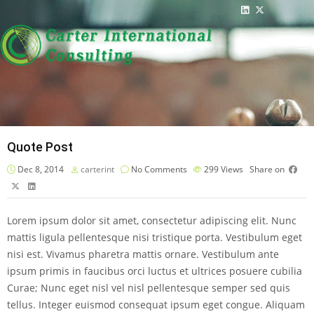
+44 7751 155933
info@carterltd.co.uk
Quote Post
Dec 8, 2014
carterint
No Comments
299
Views
Share on
Lorem ipsum dolor sit amet, consectetur adipiscing elit. Nunc
mattis ligula pellentesque nisi tristique porta. Vestibulum eget
nisi est. Vivamus pharetra mattis ornare. Vestibulum ante
ipsum primis in faucibus orci luctus et ultrices posuere cubilia
Curae; Nunc eget nisl vel nisl pellentesque semper sed quis
tellus. Integer euismod consequat ipsum eget congue. Aliquam